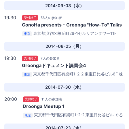
定）
2014-09-03（水）
19:30
受付終了
56人の参加者
ConoHa presents - Groonga "How-To" Talks
東京都渋谷区桜丘町26-1セルリアンタワー11F
東京
GMOインターネットグループ シナジーカフェ GMO
Yours
2014-08-25（月）
19:30
受付終了
7人の参加者
Groongaドキュメント読書会4
東京都千代田区有楽町1-2-2 東宝日比谷ビル6F
株
東京
式会社ぐるなび本社 6F 会議室 （当日案内板を立てる予
定）
2014-07-30（水）
20:00
受付終了
11人の参加者
Droonga Meetup 1
東京都千代田区有楽町1-2-2 東宝日比谷ビル
ぐる
東京
なび本社 １５F 大会議室
2014-07-23（水）