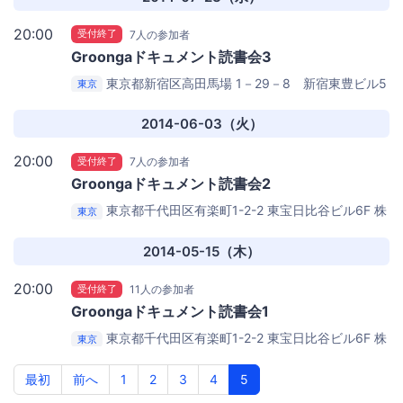
20:00
受付終了
7人の参加者
Groongaドキュメント読書会3
東京都新宿区高田馬場 1－29－8 新宿東豊ビル5
東京
階
株式会社WEIC（入って右側に進んだところにある部
屋で開催）
2014-06-03（火）
20:00
受付終了
7人の参加者
Groongaドキュメント読書会2
東京都千代田区有楽町1-2-2 東宝日比谷ビル6F
株
東京
式会社ぐるなび本社 6F 会議室 （当日案内板を立てる予
定）
2014-05-15（木）
20:00
受付終了
11人の参加者
Groongaドキュメント読書会1
東京都千代田区有楽町1-2-2 東宝日比谷ビル6F
株
東京
式会社ぐるなび本社 6F 会議室 （当日案内板を立てる予
定）
最初
前へ
1
2
3
4
5