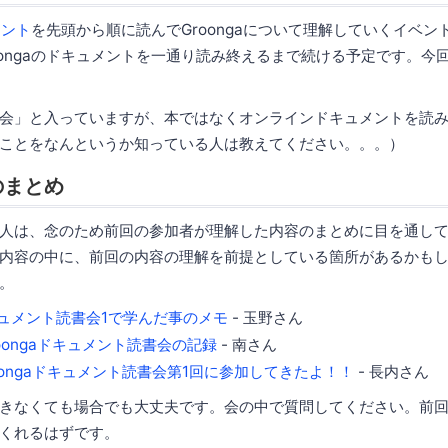
メント
を先頭から順に読んでGroongaについて理解していくイベン
oongaのドキュメントを一通り読み終えるまで続ける予定です。今
会」と入っていますが、本ではなくオンラインドキュメントを読
ことをなんというか知っている人は教えてください。。。）
のまとめ
人は、念のため前回の参加者が理解した内容のまとめに目を通し
内容の中に、前回の内容の理解を前提としている箇所があるかも
。
ドキュメント読書会1で学んだ事のメモ
- 玉野さん
5 Groongaドキュメント読書会の記録
- 南さん
 Groongaドキュメント読書会第1回に参加してきたよ！！
- 長内さん
きなくても場合でも大丈夫です。会の中で質問してください。前
くれるはずです。